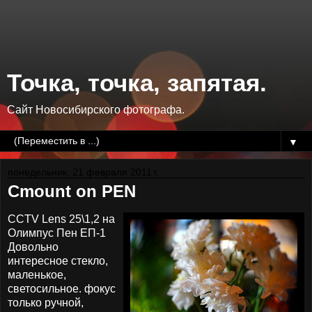
Точка, точка, запятая.
Сайт Новосибирского фотографа.
▼
понедельник, 21 февраля 2011 г.
Cmount on PEN
CCTV Lens 25\1,2 на
Олимпус Пен ЕП-1
Довольно
интересное стекло,
маленькое,
светосильное. фокус
только ручной,