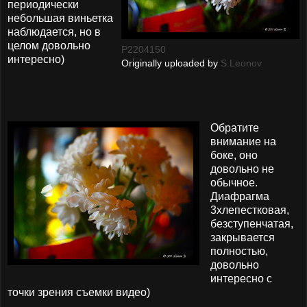
периодически
небольшая виньетка
наблюдается, но в
целом довольно
P2204150
интересно)
Originally uploaded by
S.Leonov
Обратите
внимание на
боке, оно
довольно не
обычное.
Диафрагма
3хлепестковая,
безступенчатая,
закрывается
полностью,
довольно
интересно с
точки зрения съемки видео)