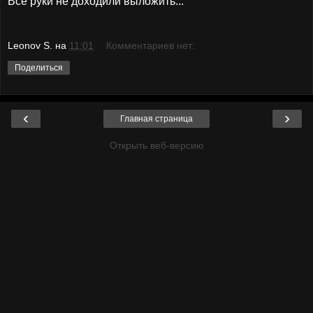
Все руки не доходили выложить...
Leonov S.
на
11:01
Комментариев нет:
Поделиться
‹
›
Главная страница
Открыть веб-версию