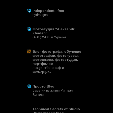
8 лет назад
independent...free
hydrangea
12 лет назад
Фотостудия "Aleksandr
Zhadan"
(АЗС) WOG в Украине
12 лет назад
Блог фотографа, обучение
фотографии, фотокурсы,
фотошкола, фотостудия,
портфолио
лекция «Фотограф и
коммерция»
13 лет назад
Просто Blyg
Заметки из жизни Рип ван
Винкля
15 лет назад
Technical Secrets of Studio
Photography blog