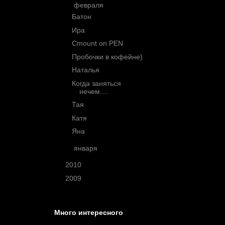
▼
февраля
(9)
Батон
Ира
Cmount on PEN
Пробочки в кофейне)
Наталья
Когда заняться
нечем....
Тая
Катя
Яна
►
января
(4)
►
2010
(63)
►
2009
(3)
Много интересного