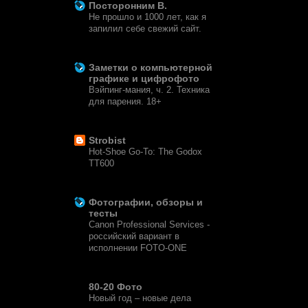
Посторонним В.
Не прошло и 1000 лет, как я
запилил себе свежий сайт.
2 недели назад
Заметки о компьютерной
графике и цифрофото
Вэйпинг-мания, ч. 2. Техника
для парения. 18+
7 месяцев назад
Strobist
Hot-Shoe Go-To: The Godox
TT600
6 лет назад
Фотографии, обзоры и
тесты
Canon Professional Services -
российский вариант в
исполнении FOTO-ONE
6 лет назад
80-20 Фото
Новый год – новые дела