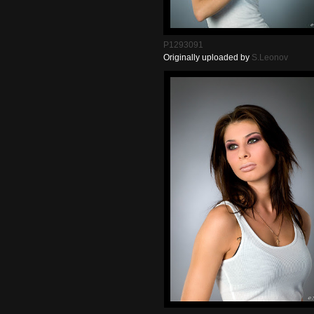
P1293091
Originally uploaded by
S.Leonov