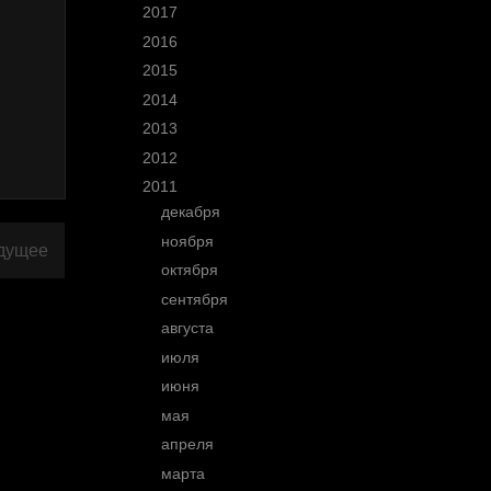
►
2017
(10)
►
2016
(11)
►
2015
(25)
►
2014
(30)
►
2013
(53)
►
2012
(77)
▼
2011
(145)
►
декабря
(8)
►
ноября
(10)
дущее
►
октября
(16)
►
сентября
(15)
►
августа
(9)
►
июля
(14)
►
июня
(37)
►
мая
(11)
►
апреля
(7)
►
марта
(5)