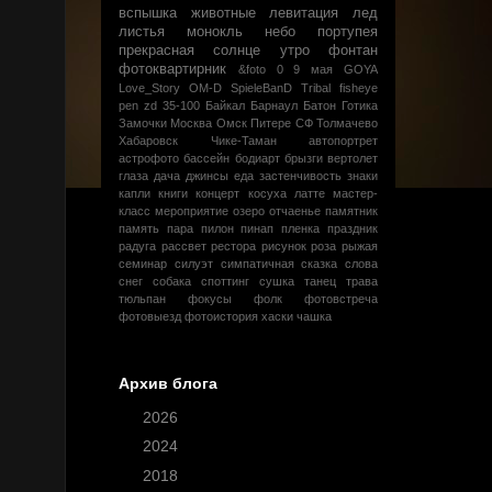
вспышка
животные
левитация
лед
листья
монокль
небо
портупея
прекрасная
солнце
утро
фонтан
фотоквартирник
&foto
0
9 мая
GOYA
Love_Story
OM-D
SpieleBanD
Tribal
fisheye
pen
zd 35-100
Байкал
Барнаул
Батон
Готика
Замочки
Москва
Омск
Питере
СФ
Толмачево
Хабаровск
Чике-Таман
автопортрет
астрофото
бассейн
бодиарт
брызги
вертолет
глаза
дача
джинсы
еда
застенчивость
знаки
капли
книги
концерт
косуха
латте
мастер-
класс
мероприятие
озеро
отчаенье
памятник
память
пара
пилон
пинап
пленка
праздник
радуга
рассвет
рестора
рисунок
роза
рыжая
семинар
силуэт
симпатичная
сказка
слова
снег
собака
споттинг
сушка
танец
трава
тюльпан
фокусы
фолк
фотовстреча
фотовыезд
фотоистория
хаски
чашка
Архив блога
►
2026
(1)
►
2024
(2)
►
2018
(5)