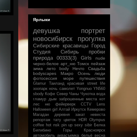
Ярлыки
девушка
портрет
новосибирск
прогулка
Сибирские красавицы
Город
Студия
Сибирь
пробки
природа
00333(3)
Girls
nude
черно-белое
арт_ню
Томск
пейзаж
зима
лето
body
Нечто
Свадьба
bodyscapes
Макро
Осень
люди
фотосессия
море
путешествия
Glamur
Таиланд
красивая
street life
зоопарк
ночь
самолет
Yongnuo YN560
sbody
Кофе
Север
Чаны
Чукотка
вода
гламур
дым
заброшенные места
кот
лес
ню
фейерверк
CCTV Lens
Halloween
girl
Алтай
Иркутск
Кемерово
Магадан
деревня
закат
невеста
репортаж
тату
цветок
HDR
Olympus
coffee
hot
nsk
pin up
sexy
sibir
Белка
Билибино
Горы
Красноярск
автомобиль
аквасъемка
бельё
весна