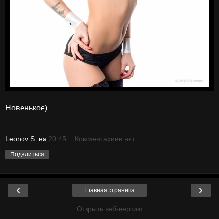
Новенькое)
Leonov S.
на
20:45
Комментариев нет:
Поделиться
‹
›
Главная страница
Открыть веб-версию