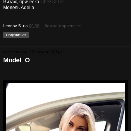
Визаж, прическа
Сhezzz Ter
Модель Adella
Leonov S.
на
00:08
Комментариев нет:
Поделиться
воскресенье, 10 августа 2014 г.
Model_O