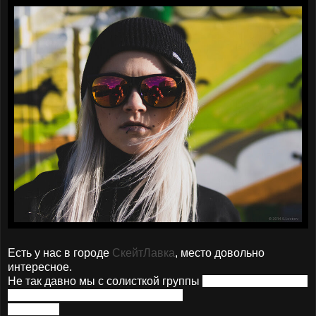
Есть у нас в городе
СкейтЛавка
, место довольно
интересное.
Не так давно мы с солисткой группы
"Soulshop" Валерой
Рукавишниковой там поснимали.
Смотрим)