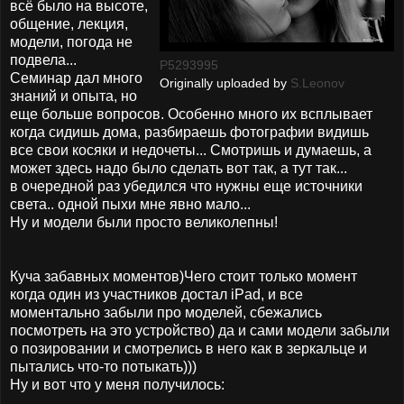
всё было на высоте,
общение, лекция,
модели, погода не
подвела...
P5293995
Семинар дал много
Originally uploaded by
S.Leonov
знаний и опыта, но
еще больше вопросов. Особенно много их всплывает
когда сидишь дома, разбираешь фотографии видишь
все свои косяки и недочеты... Смотришь и думаешь, а
может здесь надо было сделать вот так, а тут так...
в очередной раз убедился что нужны еще источники
света.. одной пыхи мне явно мало...
Ну и модели были просто великолепны!
Куча забавных моментов)Чего стоит только момент
когда один из участников достал iPad, и все
моментально забыли про моделей, сбежались
посмотреть на это устройство) да и сами модели забыли
о позировании и смотрелись в него как в зеркальце и
пытались что-то потыкать)))
Ну и вот что у меня получилось: