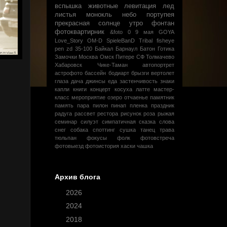
вспышка
животные
левитация
лед
листья
монокль
небо
портупея
прекрасная
солнце
утро
фонтан
фотоквартирник
&foto
0
9 мая
GOYA
Love_Story
OM-D
SpieleBanD
Tribal
fisheye
pen
zd 35-100
Байкал
Барнаул
Батон
Готика
Замочки
Москва
Омск
Питере
СФ
Толмачево
Хабаровск
Чике-Таман
автопортрет
астрофото
бассейн
бодиарт
брызги
вертолет
глаза
дача
джинсы
еда
застенчивость
знаки
капли
книги
концерт
косуха
латте
мастер-
класс
мероприятие
озеро
отчаенье
памятник
память
пара
пилон
пинап
пленка
праздник
радуга
рассвет
рестора
рисунок
роза
рыжая
семинар
силуэт
симпатичная
сказка
слова
снег
собака
споттинг
сушка
танец
трава
тюльпан
фокусы
фолк
фотовстреча
фотовыезд
фотоистория
хаски
чашка
Архив блога
►
2026
(1)
►
2024
(2)
►
2018
(5)