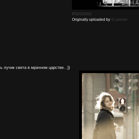
P52422931
Originally uploaded by
S.Leonov
ь лучик света в мрачном царстве...))