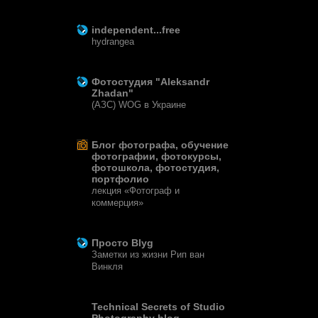
8 лет назад
independent...free
hydrangea
12 лет назад
Фотостудия "Aleksandr
Zhadan"
(АЗС) WOG в Украине
12 лет назад
Блог фотографа, обучение
фотографии, фотокурсы,
фотошкола, фотостудия,
портфолио
лекция «Фотограф и
коммерция»
13 лет назад
Просто Blyg
Заметки из жизни Рип ван
Винкля
15 лет назад
Technical Secrets of Studio
Photography blog