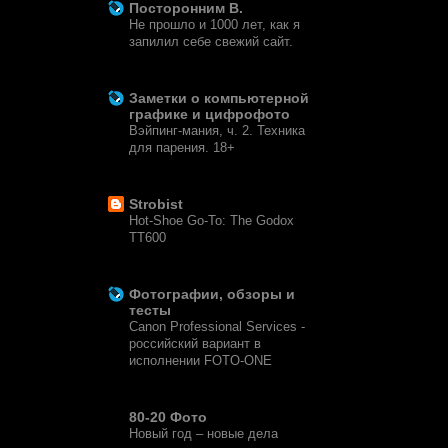
Посторонним В.
Не прошло и 1000 лет, как я
запилил себе свежий сайт.
2 недели назад
Заметки о компьютерной
графике и цифрофото
Вэйпинг-мания, ч. 2. Техника
для парения. 18+
7 месяцев назад
Strobist
Hot-Shoe Go-To: The Godox
TT600
6 лет назад
Фотографии, обзоры и
тесты
Canon Professional Services -
российский вариант в
исполнении FOTO-ONE
6 лет назад
80-20 Фото
Новый год – новые дела