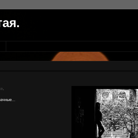
тая.
ке
.
ачные...