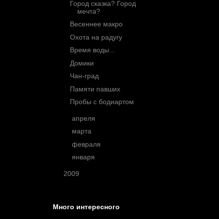
Город сказка? Город
мечта?
Весеннее макро
Охота на радугу
Время воды...
Домики
Чан-град
Памяти павших
Пробы с бодиартом
►
апреля
(10)
►
марта
(7)
►
февраля
(2)
►
января
(5)
►
2009
(3)
Много интересного