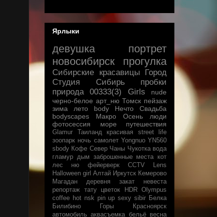
Ярлыки
девушка
портрет
новосибирск
прогулка
Сибирские красавицы
Город
Студия
Сибирь
пробки
природа
00333(3)
Girls
nude
черно-белое
арт_ню
Томск
пейзаж
зима
лето
body
Нечто
Свадьба
bodyscapes
Макро
Осень
люди
фотосессия
море
путешествия
Glamur
Таиланд
красивая
street life
зоопарк
ночь
самолет
Yongnuo YN560
sbody
Кофе
Север
Чаны
Чукотка
вода
гламур
дым
заброшенные места
кот
лес
ню
фейерверк
CCTV Lens
Halloween
girl
Алтай
Иркутск
Кемерово
Магадан
деревня
закат
невеста
репортаж
тату
цветок
HDR
Olympus
coffee
hot
nsk
pin up
sexy
sibir
Белка
Билибино
Горы
Красноярск
автомобиль
аквасъемка
бельё
весна