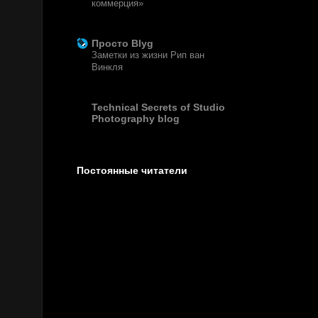
коммерция»
13 лет назад
Просто Blyg
Заметки из жизни Рип ван
Винкля
15 лет назад
Technical Secrets of Studio
Photography blog
Постоянные читатели