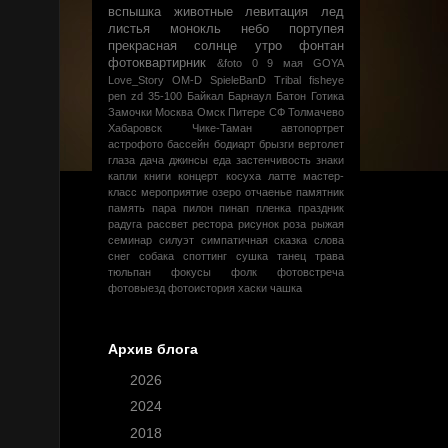
вспышка
животные
левитация
лед
листья
монокль
небо
портупея
прекрасная
солнце
утро
фонтан
фотоквартирник
&foto
0
9 мая
GOYA
Love_Story
OM-D
SpieleBanD
Tribal
fisheye
pen
zd 35-100
Байкал
Барнаул
Батон
Готика
Замочки
Москва
Омск
Питере
СФ
Толмачево
Хабаровск
Чике-Таман
автопортрет
астрофото
бассейн
бодиарт
брызги
вертолет
глаза
дача
джинсы
еда
застенчивость
знаки
капли
книги
концерт
косуха
латте
мастер-
класс
мероприятие
озеро
отчаенье
памятник
память
пара
пилон
пинап
пленка
праздник
радуга
рассвет
рестора
рисунок
роза
рыжая
семинар
силуэт
симпатичная
сказка
слова
снег
собака
споттинг
сушка
танец
трава
тюльпан
фокусы
фолк
фотовстреча
фотовыезд
фотоистория
хаски
чашка
Архив блога
►
2026
(1)
►
2024
(2)
►
2018
(5)