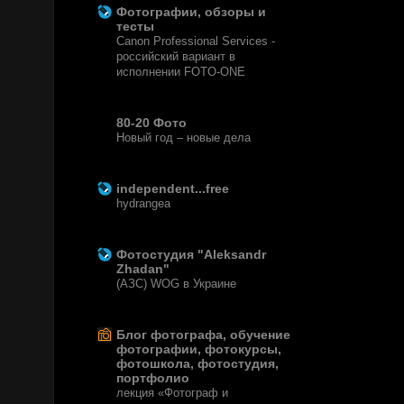
Фотографии, обзоры и
тесты
Canon Professional Services -
российский вариант в
исполнении FOTO-ONE
6 лет назад
80-20 Фото
Новый год – новые дела
8 лет назад
independent...free
hydrangea
12 лет назад
Фотостудия "Aleksandr
Zhadan"
(АЗС) WOG в Украине
12 лет назад
Блог фотографа, обучение
фотографии, фотокурсы,
фотошкола, фотостудия,
портфолио
лекция «Фотограф и