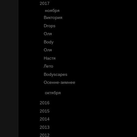
▼
2017
(10)
▼
ноября
(9)
Виктория
Drops
Оля
Body
Оля
Настя
Лето
Bodyscapes
Осенне-зимнее
►
октября
(1)
►
2016
(11)
►
2015
(25)
►
2014
(30)
►
2013
(53)
►
2012
(77)