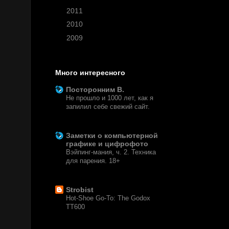
►
2011
(145)
►
2010
(63)
►
2009
(3)
Много интересного
Посторонним В.
Не прошло и 1000 лет, как я
запилил себе свежий сайт.
2 недели назад
Заметки о компьютерной
графике и цифрофото
Вэйпинг-мания, ч. 2. Техника
для парения. 18+
7 месяцев назад
Strobist
Hot-Shoe Go-To: The Godox
TT600
6 лет назад