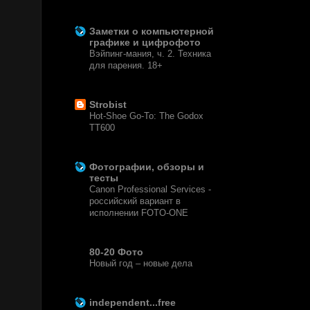
2 недели назад
Заметки о компьютерной
графике и цифрофото
Вэйпинг-мания, ч. 2. Техника
для парения. 18+
7 месяцев назад
Strobist
Hot-Shoe Go-To: The Godox
TT600
6 лет назад
Фотографии, обзоры и
тесты
Canon Professional Services -
российский вариант в
исполнении FOTO-ONE
6 лет назад
80-20 Фото
Новый год – новые дела
8 лет назад
independent...free