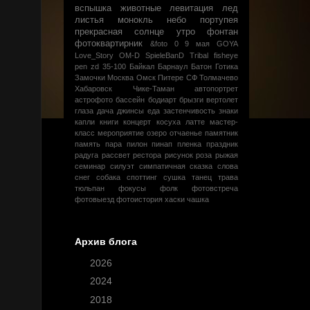
вспышка
животные
левитация
лед
листья
монокль
небо
портупея
прекрасная
солнце
утро
фонтан
фотоквартирник
&foto
0
9 мая
GOYA
Love_Story
OM-D
SpieleBanD
Tribal
fisheye
pen
zd 35-100
Байкал
Барнаул
Батон
Готика
Замочки
Москва
Омск
Питере
СФ
Толмачево
Хабаровск
Чике-Таман
автопортрет
астрофото
бассейн
бодиарт
брызги
вертолет
глаза
дача
джинсы
еда
застенчивость
знаки
капли
книги
концерт
косуха
латте
мастер-
класс
мероприятие
озеро
отчаенье
памятник
память
пара
пилон
пинап
пленка
праздник
радуга
рассвет
рестора
рисунок
роза
рыжая
семинар
силуэт
симпатичная
сказка
слова
снег
собака
споттинг
сушка
танец
трава
тюльпан
фокусы
фолк
фотовстреча
фотовыезд
фотоистория
хаски
чашка
Архив блога
►
2026
(1)
►
2024
(2)
►
2018
(5)