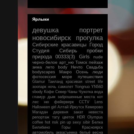
Ярлыки
девушка
портрет
новосибирск
прогулка
Сибирские красавицы
Город
Студия
Сибирь
пробки
природа
00333(3)
Girls
nude
черно-белое
арт_ню
Томск
пейзаж
зима
лето
body
Нечто
Свадьба
bodyscapes
Макро
Осень
люди
фотосессия
море
путешествия
Glamur
Таиланд
красивая
street life
зоопарк
ночь
самолет
Yongnuo YN560
sbody
Кофе
Север
Чаны
Чукотка
вода
гламур
дым
заброшенные места
кот
лес
ню
фейерверк
CCTV Lens
Halloween
girl
Алтай
Иркутск
Кемерово
Магадан
деревня
закат
невеста
репортаж
тату
цветок
HDR
Olympus
coffee
hot
nsk
pin up
sexy
sibir
Белка
Билибино
Горы
Красноярск
автомобиль
аквасъемка
бельё
весна