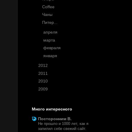
Coffee
Чаны
Питер...
►
апреля
(3)
►
марта
(4)
►
февраля
(7)
►
января
(4)
►
2012
(77)
►
2011
(145)
►
2010
(63)
►
2009
(3)
Много интересного
Посторонним В.
Не прошло и 1000 лет, как я
запилил себе свежий сайт.