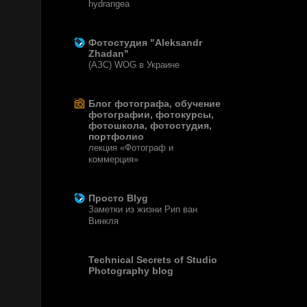
hydrangea
12 лет назад
Фотостудия "Aleksandr
Zhadan"
(АЗС) WOG в Украине
12 лет назад
Блог фотографа, обучение
фотографии, фотокурсы,
фотошкола, фотостудия,
портфолио
лекция «Фотограф и
коммерция»
13 лет назад
Просто Blyg
Заметки из жизни Рип ван
Винкля
15 лет назад
Technical Secrets of Studio
Photography blog