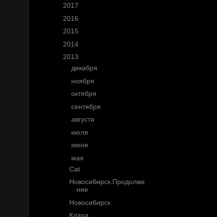
►
2017
(10)
►
2016
(11)
►
2015
(25)
►
2014
(30)
▼
2013
(53)
►
декабря
(4)
►
ноября
(2)
►
октября
(6)
►
сентября
(3)
►
августа
(1)
►
июля
(4)
►
июня
(8)
▼
мая
(7)
Cat
Новосибирск.Продолже
ние
Новосибирск
Клара