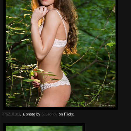
P6218182
, a photo by
S.Leonov
on Flickr.