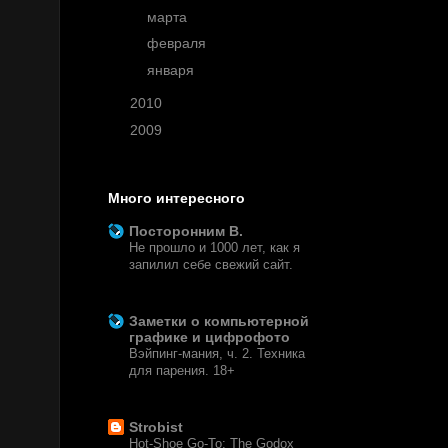
►
марта
(5)
►
февраля
(9)
►
января
(4)
►
2010
(63)
►
2009
(3)
Много интересного
Посторонним В.
Не прошло и 1000 лет, как я
запилил себе свежий сайт.
2 недели назад
Заметки о компьютерной
графике и цифрофото
Вэйпинг-мания, ч. 2. Техника
для парения. 18+
7 месяцев назад
Strobist
Hot-Shoe Go-To: The Godox