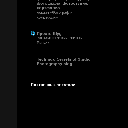
фотошкола, фотостудия,
портфолио
лекция «Фотограф и
коммерция»
13 лет назад
Просто Blyg
Заметки из жизни Рип ван
Винкля
15 лет назад
Technical Secrets of Studio
Photography blog
Постоянные читатели