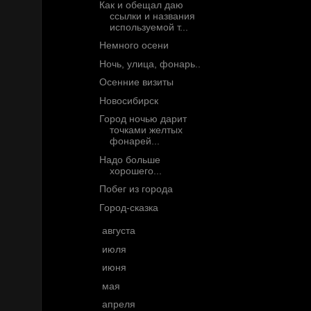
Как и обещал даю
ссылки и названия
используемой т...
Немного осени
Ночь, улица, фонарь..
Осенние визиты
Новосибирск
Город ночью дарит
точками желтых
фонарей...
Надо больше
хорошего...
Побег из города
Город-сказка
►
августа
(9)
►
июля
(14)
►
июня
(37)
►
мая
(11)
►
апреля
(7)