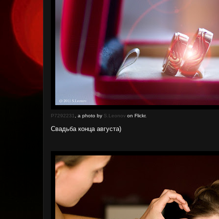
P7292231
, a photo by
S.Leonov
on Flickr.
Свадьба конца августа)