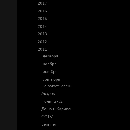
►
2017
(10)
►
2016
(11)
►
2015
(25)
►
2014
(30)
►
2013
(53)
►
2012
(77)
▼
2011
(145)
►
декабря
(8)
►
ноября
(10)
►
октября
(16)
▼
сентября
(15)
На закате осени
Академ
Полина ч.2
Даша и Кирилл
CCTV
Jennifer