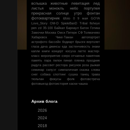
вспышка
животные
левитация
лед
листья
монокль
небо
портупея
прекрасная
солнце
утро
фонтан
фотоквартирник
&foto
0
9 мая
GOYA
Love_Story
OM-D
SpieleBanD
Tribal
fisheye
pen
zd 35-100
Байкал
Барнаул
Батон
Готика
Замочки
Москва
Омск
Питере
СФ
Толмачево
Хабаровск
Чике-Таман
автопортрет
астрофото
бассейн
бодиарт
брызги
вертолет
глаза
дача
джинсы
еда
застенчивость
знаки
капли
книги
концерт
косуха
латте
мастер-
класс
мероприятие
озеро
отчаенье
памятник
память
пара
пилон
пинап
пленка
праздник
радуга
рассвет
рестора
рисунок
роза
рыжая
семинар
силуэт
симпатичная
сказка
слова
снег
собака
споттинг
сушка
танец
трава
тюльпан
фокусы
фолк
фотовстреча
фотовыезд
фотоистория
хаски
чашка
Архив блога
►
2026
(1)
►
2024
(2)
►
2018
(5)