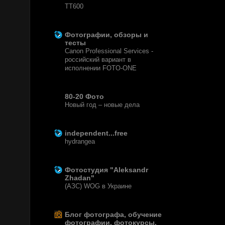
TT600
6 лет назад
Фотографии, обзоры и
тесты
Canon Professional Services -
российский вариант в
исполнении FOTO-ONE
6 лет назад
80-20 Фото
Новый год – новые дела
8 лет назад
independent...free
hydrangea
12 лет назад
Фотостудия "Aleksandr
Zhadan"
(АЗС) WOG в Украине
12 лет назад
Блог фотографа, обучение
фотографии, фотокурсы,