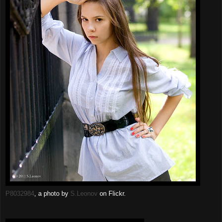
P8032984
, a photo by
S.Leonov
on Flickr.