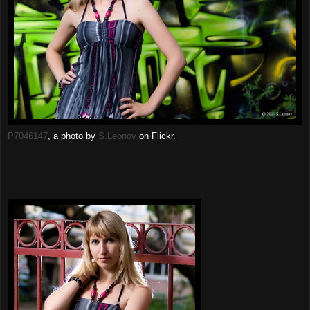
P7046147
, a photo by
S.Leonov
on Flickr.