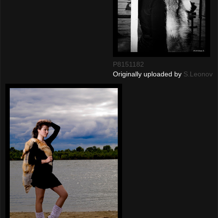
P8151182
Originally uploaded by
S.Leonov