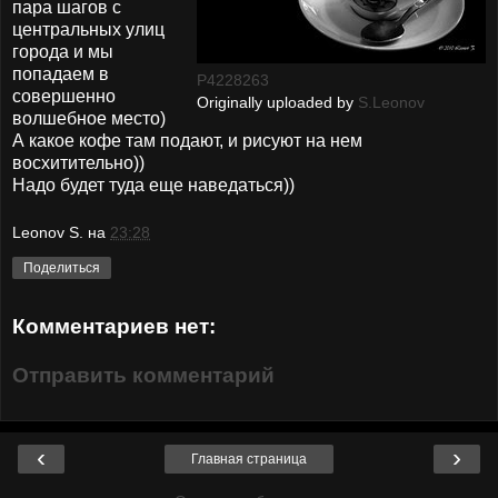
пара шагов с
центральных улиц
города и мы
попадаем в
P4228263
совершенно
Originally uploaded by
S.Leonov
волшебное место)
А какое кофе там подают, и рисуют на нем
восхитительно))
Надо будет туда еще наведаться))
Leonov S.
на
23:28
Поделиться
Комментариев нет:
Отправить комментарий
‹
›
Главная страница